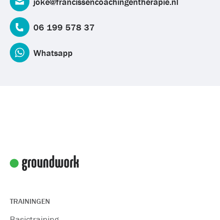
joke@francissencoachingentherapie.nl
06 199 578 37
Whatsapp
TRAININGEN
Basictraining