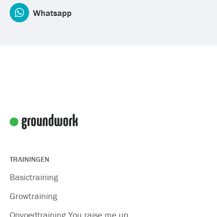
Whatsapp
TRAININGEN
Basictraining
Growtraining
Opvoedtraining You raise me up