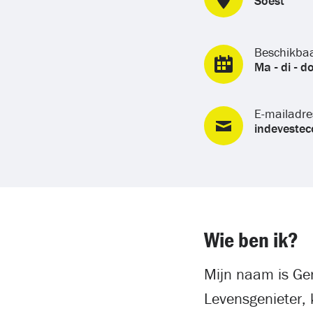
Soest
Beschikba
Ma - di - do
E-mailadre
indeveste
Wie ben ik?
Mijn naam is Ge
Levensgenieter, 