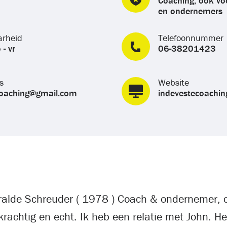
Coaching, ook vo
en ondernemers
arheid
Telefoonnummer
 - vr
06-38201423
s
Website
coaching@gmail.com
indevestecoaching
ralde Schreuder ( 1978 ) Coach & ondernemer, c
krachtig en echt. Ik heb een relatie met John. He