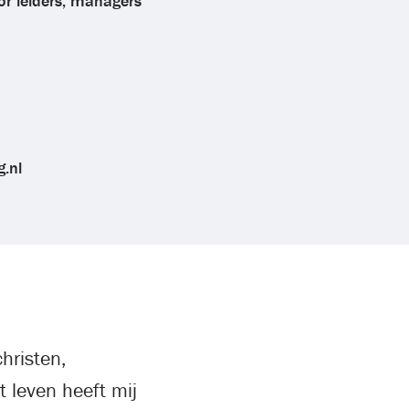
or leiders, managers
.nl
hristen,
t leven heeft mij