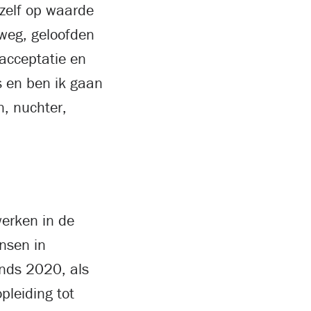
jzelf op waarde
n weg, geloofden
acceptatie en
s en ben ik gaan
n, nuchter,
erken in de
nsen in
inds 2020, als
pleiding tot