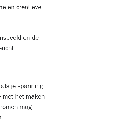
che en creatieve
ensbeeld en de
richt.
 als je spanning
te met het maken
e dromen mag
n.