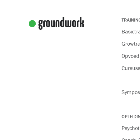
TRAININ
Basictr
Growtra
Opvoedt
Cursus
Sympos
OPLEIDI
Psychot