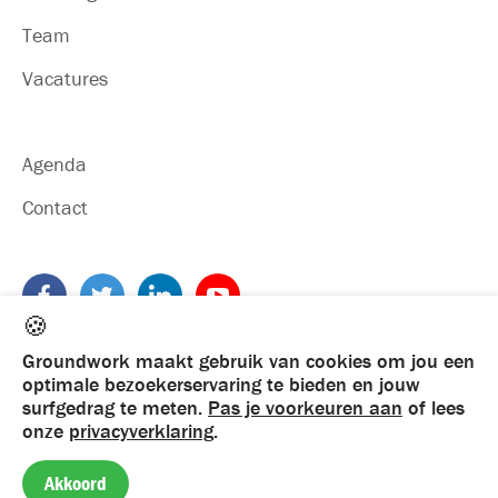
Team
Vacatures
Agenda
Contact
🍪
Groundwork maakt gebruik van cookies om jou een
optimale bezoekerservaring te bieden en jouw
surfgedrag te meten.
Pas je voorkeuren aan
of lees
onze
privacyverklaring
.
©
2026
Groundwork. Alle rechten voorbehouden
Privacy
·
Algemene voorwaarden
·
Klachtenregeling
Akkoord